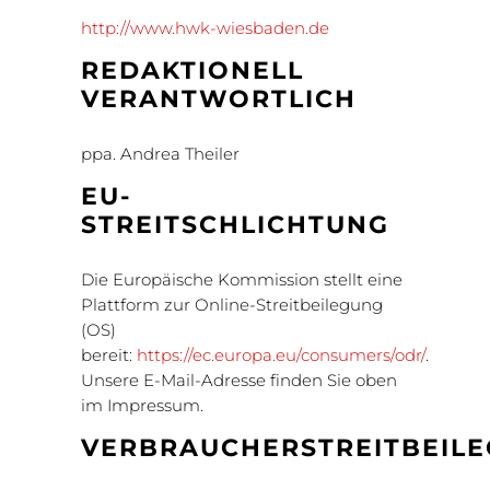
http://www.hwk-wiesbaden.de
REDAKTIONELL
VERANTWORTLICH
ppa. Andrea Theiler
EU-
STREITSCHLICHTUNG
Die Europäische Kommission stellt eine
Plattform zur Online-Streitbeilegung
(OS)
bereit:
https://ec.europa.eu/consumers/odr/
.
Unsere E-Mail-Adresse finden Sie oben
im Impressum.
VERBRAUCHER
STREIT
BEIL